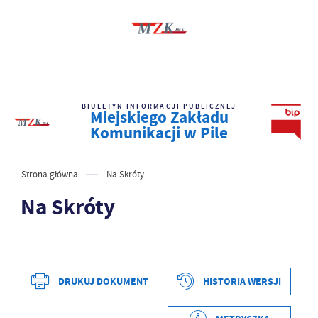
BIULETYN INFORMACJI PUBLICZNEJ
Miejskiego Zakładu
Komunikacji w Pile
Strona główna
Na Skróty
Na Skróty
DRUKUJ DOKUMENT
HISTORIA WERSJI
Data wytworzenia
2023-08-01 12:27:33
Wytworzył
Krzysztof Jendryka